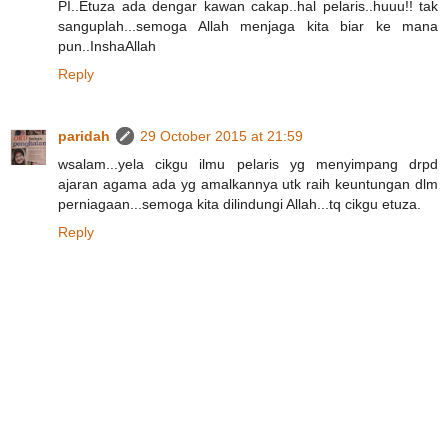
PI..Etuza ada dengar kawan cakap..hal pelaris..huuu!! tak
sanguplah...semoga Allah menjaga kita biar ke mana
pun..InshaAllah
Reply
paridah
29 October 2015 at 21:59
wsalam...yela cikgu ilmu pelaris yg menyimpang drpd
ajaran agama ada yg amalkannya utk raih keuntungan dlm
perniagaan...semoga kita dilindungi Allah...tq cikgu etuza.
Reply