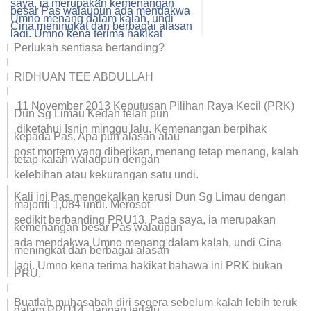
Perlukah sentiasa bertanding?
RIDHUAN TEE ABDULLAH
11 November 2013 Keputusan Pilihan Raya Kecil (PRK)
Dun Sg Limau Kedah telah pun
diketahui Isnin minggu
lalu. Kemenangan berpihak
kepada Pas. Apa pun alasan atau
post mortem yang diberikan, menang tetap menang, kalah
tetap kalah walaupun dengan
kelebihan atau kekurangan satu undi.
Kali ini Pas mengekalkan kerusi Dun Sg Limau dengan
majoriti 1,084 undi. Merosot
sedikit berbanding PRU13. Pada saya, ia merupakan
kemenangan besar Pas walaupun
ada mendakwa Umno menang dalam kalah, undi Cina
meningkat dan berbagai alasan
lagi. Umno kena terima hakikat bahawa ini PRK bukan
PRU.
Buatlah muhasabah diri segera sebelum kalah lebih teruk
dalam PRU14. Jangan terlalu