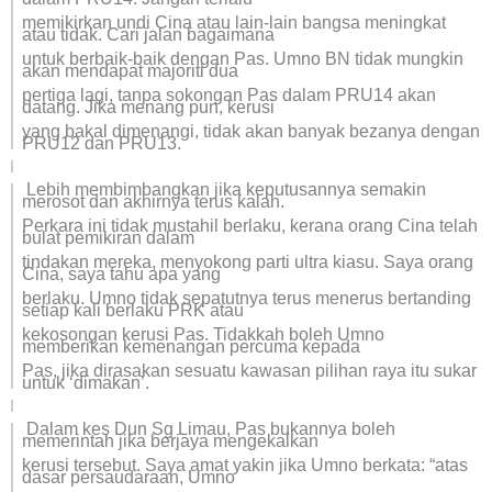
memikirkan undi Cina atau lain-lain bangsa meningkat
atau tidak. Cari jalan bagaimana
untuk berbaik-baik dengan Pas. Umno BN tidak mungkin
akan mendapat majoriti dua
pertiga lagi, tanpa sokongan Pas dalam PRU14 akan
datang. Jika menang pun, kerusi
yang bakal dimenangi, tidak akan banyak bezanya dengan
PRU12 dan PRU13.
Lebih membimbangkan jika keputusannya semakin
merosot dan akhirnya terus kalah.
Perkara ini tidak mustahil berlaku, kerana orang Cina telah
bulat pemikiran dalam
tindakan mereka, menyokong parti ultra kiasu. Saya orang
Cina, saya tahu apa yang
berlaku. Umno tidak sepatutnya terus menerus bertanding
setiap kali berlaku PRK atau
kekosongan kerusi Pas. Tidakkah boleh Umno
memberikan kemenangan percuma kepada
Pas, jika dirasakan sesuatu kawasan pilihan raya itu sukar
untuk ‘dimakan’.
Dalam kes Dun Sg Limau, Pas bukannya boleh
memerintah jika berjaya mengekalkan
kerusi tersebut. Saya amat yakin jika Umno berkata: “atas
dasar persaudaraan, Umno